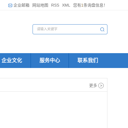
企业邮箱
网站地图
RSS
XML
您有
1
条询盘信息！
企业文化
服务中心
联系我们
文化理念
教育培训
电子地图
职工风采
法律法规
人才招聘
更多
社会责任
联系方式