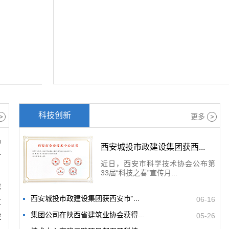
渭南园林绿化
渭南预拌商品混凝土
渭南工程质量检测
科技创新
更多
中
西安城投市政建设集团获西...
有
近日，西安市科学技术协会公布第
，
33届“科技之春”宣传月...
建
西安城投市政建设集团获西安市“...
06-16
立
集团公司在陕西省建筑业协会获得...
05-26
建