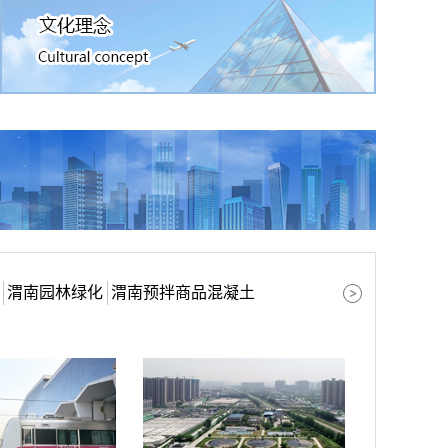
渭南园林绿化
渭南预拌商品混凝土