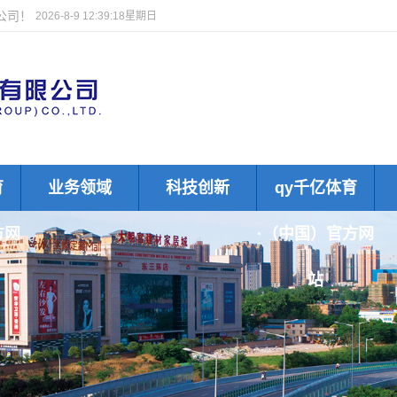
公司！
2026-8-9 12:39:19星期日
育
业务领域
科技创新
qy千亿体育
城市立交工程
科技成果
党宣工作
方网
·（中国）官方网
城市道路工程
创新实践
纪检监察
站
高速公路
工会工作
地下铁道工程
团青工作
污水处理工程
体育场跑道工程