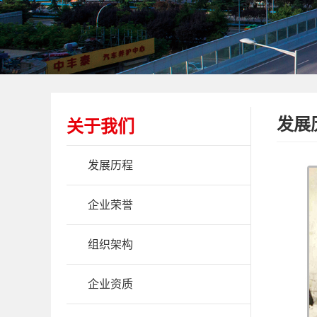
发展
关于我们
发展历程
企业荣誉
组织架构
企业资质