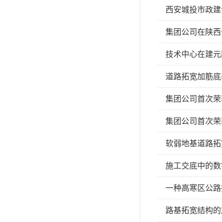
西安城投市政建
集团公司在陕西
预拌
技术中心在建元
工
道路拓宽加筋底
集团公司首次荣获
集团公司首次荣
软弱地基道路拓
施工交底中的数
一种高寒区公路
路基拓宽结构的