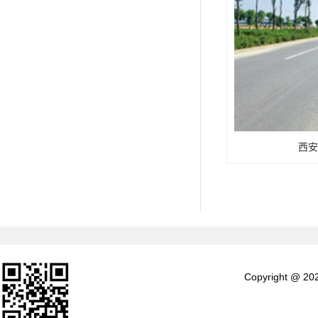
西安
Copyright