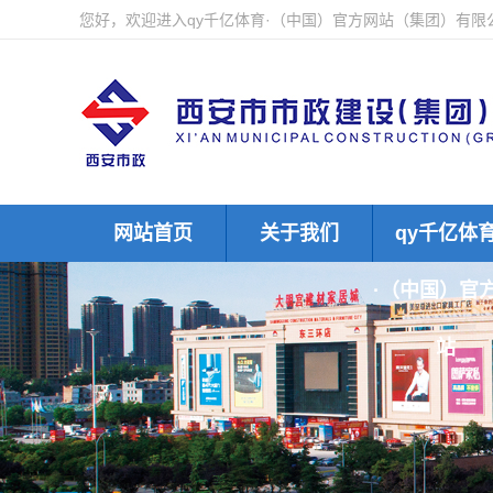
您好，欢迎进入qy千亿体育·（中国）官方网站（集团）有限
网站首页
关于我们
qy千亿体
发展历程
公司新闻
·（中国）官
企业荣誉
基层动态
站
组织架构
企业资质
集团简介