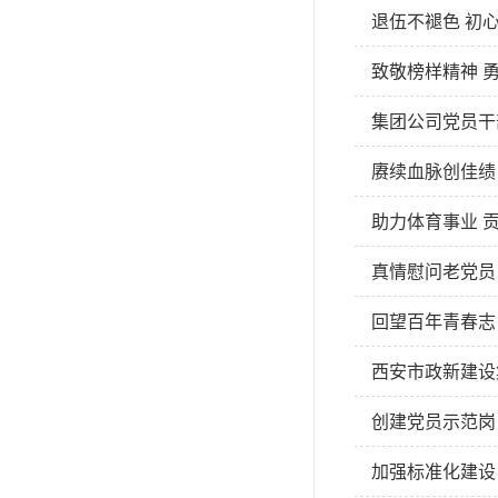
退伍不褪色 初
致敬榜样精神 
预拌
集团公司党员干
工
赓续血脉创佳绩 
助力体育事业 
真情慰问老党员
回望百年青春志
西安市政新建设
创建党员示范岗
加强标准化建设