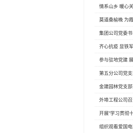
情系山乡 暖心
莫道桑榆晚 为
集团公司党委书
齐心抗疫 显铁
参与驻地党建 
第五分公司党支部
金建园林党支部
外埠工程公司召
开展“学习贯彻
组织观看爱国电