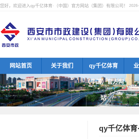
您好，欢迎进入qy千亿体育·（中国）官方网站（集团）有限公司！
2026
网站首页
关于我们
qy千亿体育
业
发展历程
公司新闻
城
·（中国）官方网
企业荣誉
基层动态
城
站
组织架构
企业资质
地
qy千亿体
集团简介
污
体育