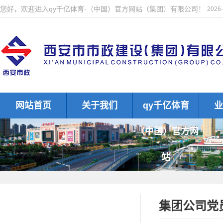
您好，欢迎进入qy千亿体育·（中国）官方网站（集团）有限公司！
2026
网站首页
关于我们
qy千亿体育
业
发展历程
公司新闻
城
·（中国）官方网
企业荣誉
基层动态
城
站
组织架构
企业资质
地
集团公司党
集团简介
污
体育