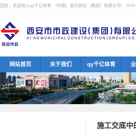
您好，欢迎进入qy千亿体育·（中国）官方网站（集团）有限公司！
2026
网站首页
关于我们
qy千亿体育
业
发展历程
公司新闻
城
·（中国）官方网
企业荣誉
基层动态
城
站
组织架构
企业资质
地
施工交底中
集团简介
污
体育