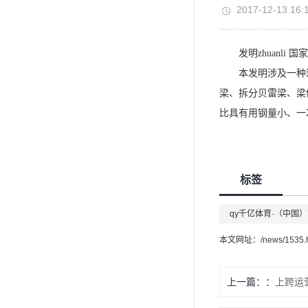
2017-12-13 16:
预拌
发明zhuanli 
本发明涉及一种
工
梁、拆分贝雷梁、梁
比具有用钢量小、一
标签
qy千亿体育·（中国
本文网址：
/news/1535.
上一篇：
上跨运