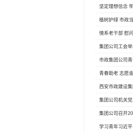
坚定理想信念 
植树护绿 市政
情系老干部 慰
集团公司工会举
市政集团公司青
青春助老 志愿
西安市政建设集
集团公司机关党
集团公司召开2
学习青年习近平