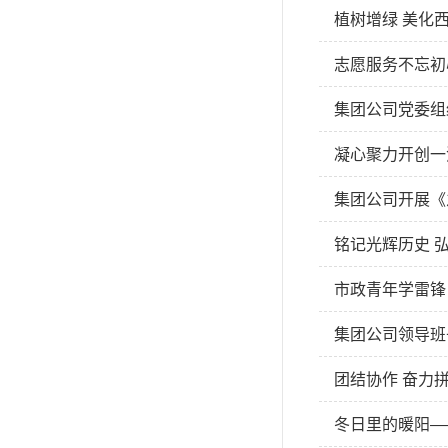
植树增绿 美化
志愿服务不忘初
预拌
集团公司党委组
工
凝心聚力开创一
集团公司开展《
铭记光辉历史 
市政青年学雷锋
集团公司领导班
团结协作 奋力
冬日里的暖阳—