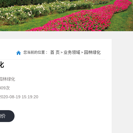
首 页
业务领域
园林绿化
您当前的位置 ：
>
>
化
园林绿化
809次
2020-08-19 15:19:20
询价