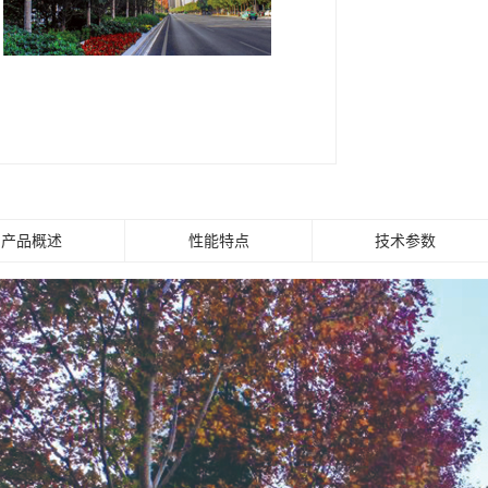
产品概述
性能特点
技术参数