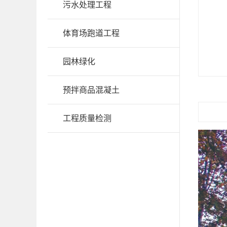
污水处理工程
体育场跑道工程
园林绿化
预拌商品混凝土
工程质量检测