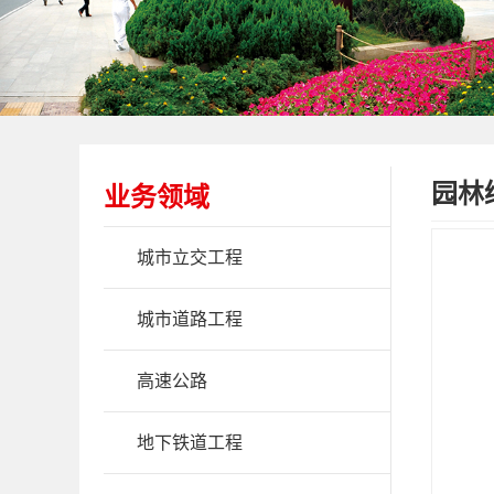
园林
业务领域
城市立交工程
城市道路工程
高速公路
地下铁道工程