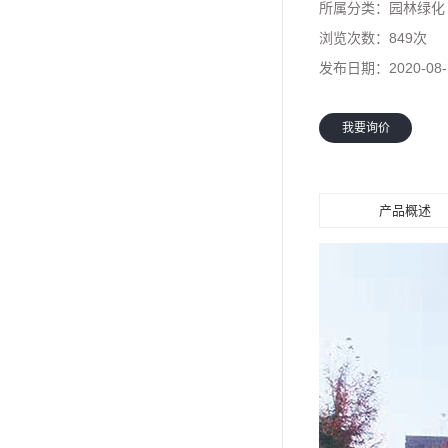
所属分类：
园林绿化
浏览次数：
849次
发布日期：
2020-08-
我要询价
产品概述