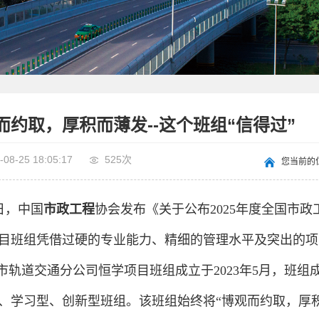
园林绿化
预拌商品混凝土
工程质量检测
观而约取，厚积而薄发--这个班组“信得过”
-08-25 18:05:17
525次
您当前的位
日，中国
市政工程
协会发布《关于公布2025年度全国市
目班组凭借过硬的专业能力、精细的管理水平及突出的项
市轨道交通分公司恒学项目班组成立于2023年5月，班组
、学习型、创新型班组。该班组始终将“博观而约取，厚积