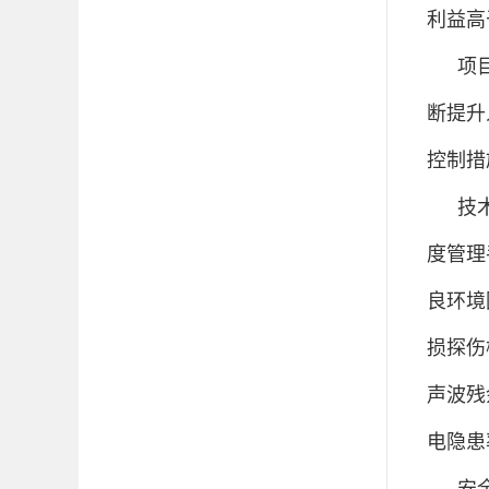
利益高
项
断提升
控制措
技
度管理
良环境
损探伤
声波残
电隐患