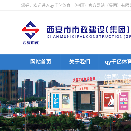
您好，欢迎进入qy千亿体育·（中国）官方网站（集团）有限
网站首页
关于我们
qy千亿体
发展历程
公司新闻
·（中国）官
企业荣誉
基层动态
站
组织架构
企业资质
集团简介