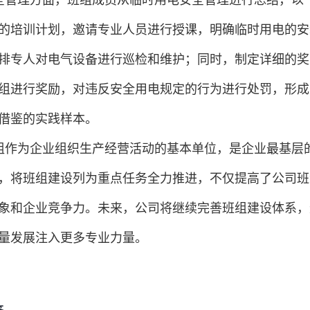
全管理方面，班组成员从临时用电安全管理进行总结，以“
的培训计划，邀请专业人员进行授课，明确临时用电的安
排专人对电气设备进行巡检和维护；同时，制定详细的奖
组进行奖励，对违反安全用电规定的行为进行处罚，形成
借鉴的实践样本。
组作为企业组织生产经营活动的基本单位，是企业最基层
，将班组建设列为重点任务全力推进，不仅提高了公司班
象和企业竞争力。未来，公司将继续完善班组建设体系，
量发展注入更多专业力量。