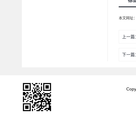
标
本文网址
上一篇
下一篇
Co